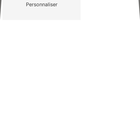
Personnaliser
TRANSPORTS CHEVROT
BIENVENUE SUR NOTRE SITE
Depuis plus de trente ans,
Transports
Chevrot
, une entreprise familiale basée à
Nantes
, répond à vos besoins en matière de
déménagement
et de
transport de
meubles
sur tout le Grand Ouest et en
région parisienne.
CONTACTEZ-NOUS